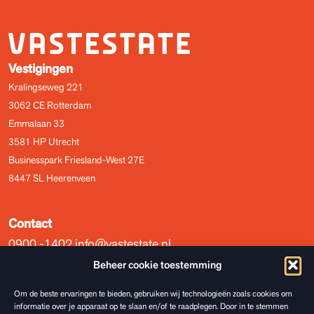
Vestigingen
Kralingseweg 221
3062 CE Rotterdam
Emmalaan 33
3581 HP Utrecht
Businesspark Friesland-West 27E
8447 SL Heerenveen
Contact
0900 -1402
info@vastestate.nl
Incassobrief ontvangen?
Beheer cookie toestemming
Om de beste ervaringen te bieden, gebruiken wij technologieën zoals cookies om
informatie over je apparaat op te slaan en/of te raadplegen. Door in te stemmen