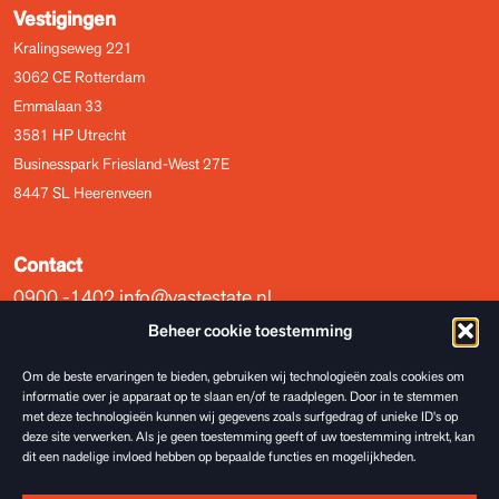
Vestigingen
Kralingseweg 221
3062 CE Rotterdam
Emmalaan 33
3581 HP Utrecht
Businesspark Friesland-West 27E
8447 SL Heerenveen
Contact
0900 -1402
info@vastestate.nl
Beheer cookie toestemming
Incassobrief ontvangen?
Om de beste ervaringen te bieden, gebruiken wij technologieën zoals cookies om
informatie over je apparaat op te slaan en/of te raadplegen. Door in te stemmen
Copyright © Vastestate 2026
met deze technologieën kunnen wij gegevens zoals surfgedrag of unieke ID's op
deze site verwerken. Als je geen toestemming geeft of uw toestemming intrekt, kan
dit een nadelige invloed hebben op bepaalde functies en mogelijkheden.
Privacyverklaring
Cookiebeleid
Disclaimer
Algemene