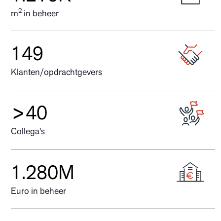
2
m
in beheer
164
Klanten/opdrachtgevers
44
Collega's
1.672
Euro in beheer