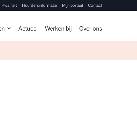
Kwaliteit
Huurdersinformatie
Mijn portaal
Contact
en
Actueel
Werken bij
Over ons