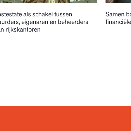
stestate als schakel tussen
Samen bo
uurders, eigenaren en beheerders
financiël
n rijkskantoren