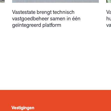
Vastestate brengt technisch
Va
vastgoedbeheer samen in één
h
geïntegreerd platform
va
Vestigingen